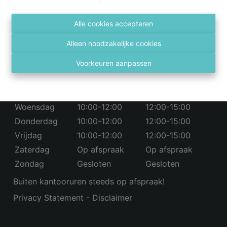
03 236 43 98
info@vastgoed4you.be
Social:
Alle cookies accepteren
Alleen noodzakelijke cookies
Openingsuren
Voorkeuren aanpassen
Maandag
10:00-12:00
12:00-15:00
Dinsdag
10:00-12:00
12:00-15:00
Woensdag
10:00-12:00
12:00-15:00
Donderdag
10:00-12:00
12:00-15:00
Vrijdag
10:00-12:00
12:00-15:00
Zaterdag
Op afspraak
Op afspraak
Zondag
Gesloten
Gesloten
Buiten kantooruren steeds op afspraak!
Privacy Statement
-
Disclaimer