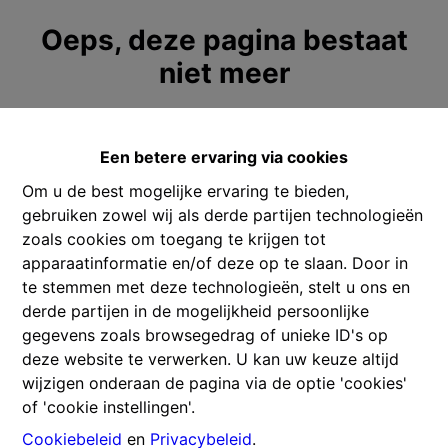
Oeps, deze pagina bestaat
niet meer
Een betere ervaring via cookies
Om u de best mogelijke ervaring te bieden,
Te koop
Te huur
gebruiken zowel wij als derde partijen technologieën
zoals cookies om toegang te krijgen tot
apparaatinformatie en/of deze op te slaan. Door in
te stemmen met deze technologieën, stelt u ons en
derde partijen in de mogelijkheid persoonlijke
Contacteer ons
gegevens zoals browsegedrag of unieke ID's op
deze website te verwerken. U kan uw keuze altijd
Gitschotellei 106
wijzigen onderaan de pagina via de optie 'cookies'
2600 Berchem
of 'cookie instellingen'.
Cookiebeleid
en
Privacybeleid
.