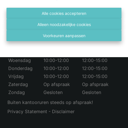
03 236 43 98
info@vastgoed4you.be
Social:
Alle cookies accepteren
Alleen noodzakelijke cookies
Openingsuren
Voorkeuren aanpassen
Maandag
10:00-12:00
12:00-15:00
Dinsdag
10:00-12:00
12:00-15:00
Woensdag
10:00-12:00
12:00-15:00
Donderdag
10:00-12:00
12:00-15:00
Vrijdag
10:00-12:00
12:00-15:00
Zaterdag
Op afspraak
Op afspraak
Zondag
Gesloten
Gesloten
Buiten kantooruren steeds op afspraak!
Privacy Statement
-
Disclaimer