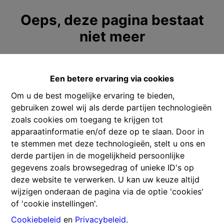
Oeps, deze pagina bestaat
niet meer
Een betere ervaring via cookies
Om u de best mogelijke ervaring te bieden,
Te koop
Te huur
gebruiken zowel wij als derde partijen technologieën
zoals cookies om toegang te krijgen tot
apparaatinformatie en/of deze op te slaan. Door in
te stemmen met deze technologieën, stelt u ons en
derde partijen in de mogelijkheid persoonlijke
Contacteer ons
gegevens zoals browsegedrag of unieke ID's op
deze website te verwerken. U kan uw keuze altijd
Gitschotellei 106
wijzigen onderaan de pagina via de optie 'cookies'
2600 Berchem
of 'cookie instellingen'.
Cookiebeleid
en
Privacybeleid
.