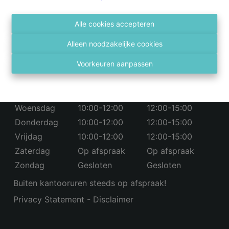
03 236 43 98
info@vastgoed4you.be
Social:
Alle cookies accepteren
Alleen noodzakelijke cookies
Openingsuren
Voorkeuren aanpassen
Maandag
10:00-12:00
12:00-15:00
Dinsdag
10:00-12:00
12:00-15:00
Woensdag
10:00-12:00
12:00-15:00
Donderdag
10:00-12:00
12:00-15:00
Vrijdag
10:00-12:00
12:00-15:00
Zaterdag
Op afspraak
Op afspraak
Zondag
Gesloten
Gesloten
Buiten kantooruren steeds op afspraak!
Privacy Statement
-
Disclaimer