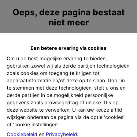
Oeps, deze pagina bestaat
niet meer
Een betere ervaring via cookies
Om u de best mogelijke ervaring te bieden,
Te koop
Te huur
gebruiken zowel wij als derde partijen technologieën
zoals cookies om toegang te krijgen tot
apparaatinformatie en/of deze op te slaan. Door in
te stemmen met deze technologieën, stelt u ons en
derde partijen in de mogelijkheid persoonlijke
Contacteer ons
gegevens zoals browsegedrag of unieke ID's op
deze website te verwerken. U kan uw keuze altijd
Gitschotellei 106
wijzigen onderaan de pagina via de optie 'cookies'
2600 Berchem
of 'cookie instellingen'.
Cookiebeleid
en
Privacybeleid
.