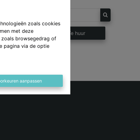
chnologieën zoals cookies
emmen met deze
op
Te huur
ns zoals browsegedrag of
e pagina via de optie
orkeuren aanpassen