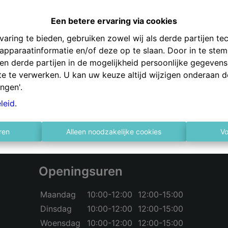
Een betere ervaring via cookies
aring te bieden, gebruiken zowel wij als derde partijen te
 apparaatinformatie en/of deze op te slaan. Door in te st
Te ko
s en derde partijen in de mogelijkheid persoonlijke gegeve
te te verwerken. U kan uw keuze altijd wijzigen onderaan d
ingen'.
leid
.
ren
Alleen noodzakelijke cookies
Vo
Openingsuren
Maandag
10:00-12:00
12:00-15:00
Dinsdag
10:00-12:00
12:00-15:00
Woensdag
10:00-12:00
12:00-15:00