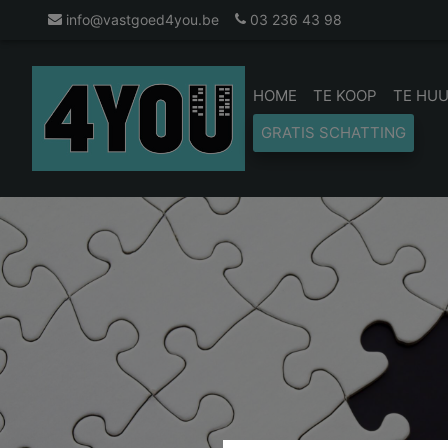
info@vastgoed4you.be
03 236 43 98
HOME
TE KOOP
TE HU
GRATIS SCHATTING