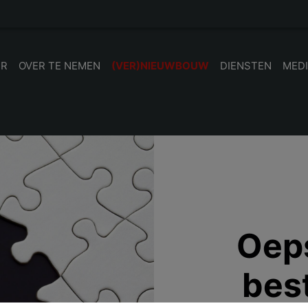
UR
OVER TE NEMEN
(VER)NIEUWBOUW
DIENSTEN
MED
Oeps
bes