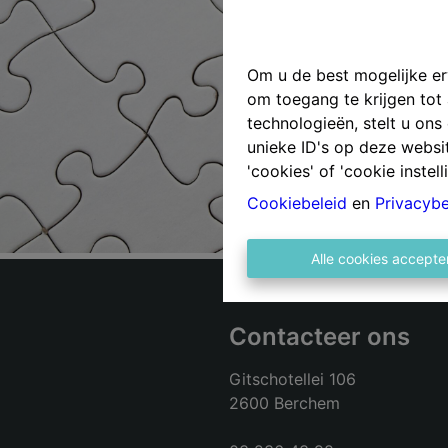
Om u de best mogelijke erv
om toegang te krijgen tot
technologieën, stelt u on
unieke ID's op deze websi
'cookies' of 'cookie instell
Cookiebeleid
en
Privacybe
Alle cookies accepte
Contacteer ons
Gitschotellei 106
2600 Berchem