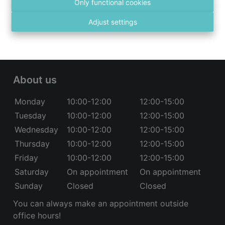
Only functional cookies
Adjust settings
03 236 43 98
info@vastgoed4you.be
Social:
About us
Monday
10:00-12:00
12:00-15:00
Tuesday
10:00-12:00
12:00-15:00
Wednesday
10:00-12:00
12:00-15:00
Thursday
10:00-12:00
12:00-15:00
Friday
10:00-12:00
12:00-15:00
Saturday
On appointment
On appointment
Sunday
Closed
Closed
You can always make an appointment outside
office hours!