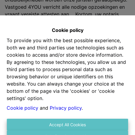
Vastgoed 4YOU verricht alle nodige opzoekingen en
vraagt vereiste attesten aan,... Kortom, uw notaris
ontvangt van ons een volledig dossier en u kan op
beide oren slapen.
Cookie policy
To provide you with the best possible experience,
Hiernaast begeleiden we onze kopers ook bij het
both we and third parties use technologies such as
aanvragen van de kredieten, de sociale leningen,
cookies to access and/or store device information.
verhuringen, contact met de betreffende instellingen,…
By agreeing to these technologies, you allow us and
échte service op maat. Inderdaad, wij doen altijd dat
third parties to process personal data such as
ietsje meer voor onze klanten.
browsing behavior or unique identifiers on this
website. You can always change your choice at the
bottom of the page via the 'cookies' or 'cookie
settings' option.
Cookie policy
and
Privacy policy
.
Contact us
Accept All Cookies
Gitschotellei 106
2600 Berchem