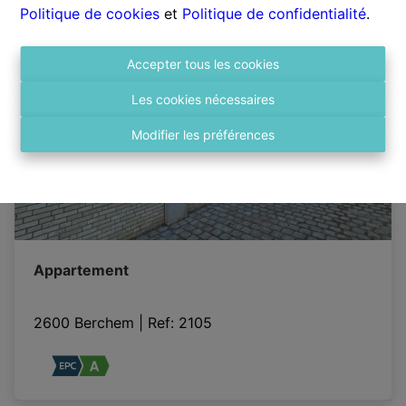
Politique de cookies
et
Politique de confidentialité
.
LOUÉ
Accepter tous les cookies
Les cookies nécessaires
Modifier les préférences
Appartement
2600 Berchem
|
Ref
: 
2105