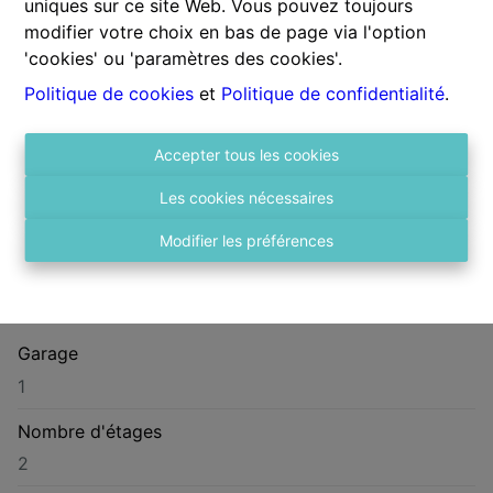
uniques sur ce site Web. Vous pouvez toujours
Superficie habitable
modifier votre choix en bas de page via l'option
165 m²
'cookies' ou 'paramètres des cookies'.
Disponibilité
Politique de cookies
et
Politique de confidentialité
.
3/15/2027
Accepter tous les cookies
Nombre de chambres
3
Les cookies nécessaires
Nombre de salles de bain
Modifier les préférences
1
Garage
1
Nombre d'étages
2