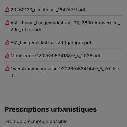
20260130_certificaat_16425711.pdf
AIA vfinaal_Langemarkstraat 33, 2600 Antwerpen_
2de_attest.pdf
AIA_Langemarkstraat 29 (garage).pdf
Mobiscore-O2026-0534138-7_5_2026.pdf
Overstromingsgevaar-O2026-0534144-7_5_2026.p
df
Prescriptions urbanistiques
Droit de préemption possible