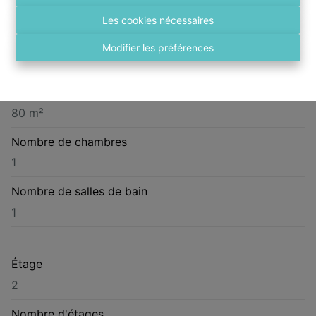
Kroonstraat 47 b202, 2140 Borgerhout
Les cookies nécessaires
Année de construction
Modifier les préférences
1913
Superficie habitable
80 m²
Nombre de chambres
1
Nombre de salles de bain
1
Étage
2
Nombre d'étages