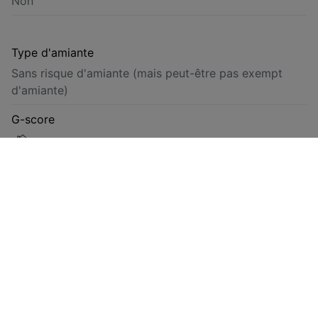
Non
Type d'amiante
Sans risque d'amiante (mais peut-être pas exempt
d'amiante)
G-score
Classe D
P-score
Classe D
Énergie