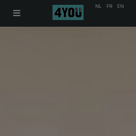
NL
FR
EN