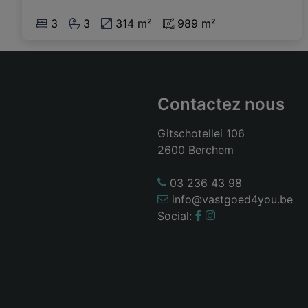
3
3
314 m²
989 m²
Contactez nous
Gitschotellei 106
2600 Berchem
03 236 43 98
info@vastgoed4you.be
Social: