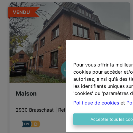
VENDU
Pour vous offrir la meilleu
cookies pour accéder et/ou
autorisez, ainsi qu'à des 
les identifiants uniques s
Maison
'cookies' ou 'paramètres d
Politique de cookies
et
Pol
2930 Brasschaat
|
Ref
: 
2203
Accepter tous les coo