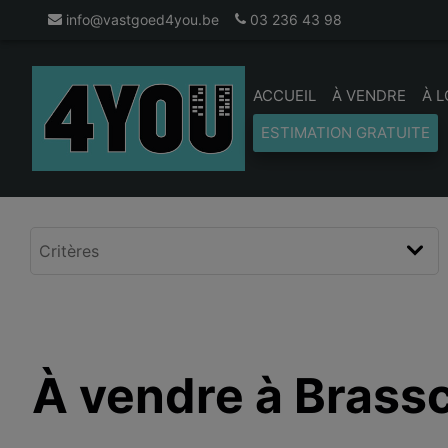
info@vastgoed4you.be
03 236 43 98
ACCUEIL
À VENDRE
À 
ESTIMATION GRATUITE
À vendre à Brass