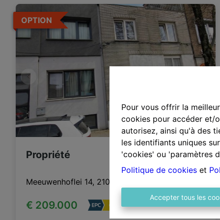
OPTION
Pour vous offrir la meilleu
cookies pour accéder et/ou
autorisez, ainsi qu'à des 
les identifiants uniques s
Propriété
'cookies' ou 'paramètres d
Politique de cookies
et
Pol
Meeuwenhoflei 14, 2100 Deurne
|
Ref
: 
2468
Accepter tous les coo
€ 209.000