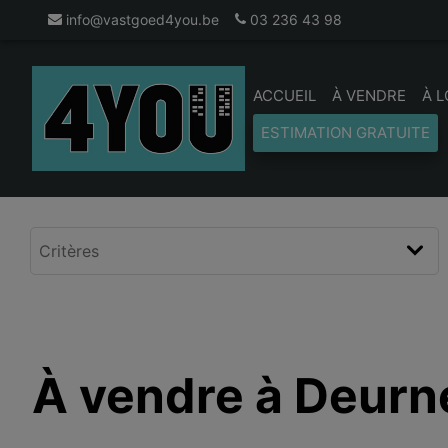
info@vastgoed4you.be
03 236 43 98
ACCUEIL
À VENDRE
À 
ESTIMATION GRATUITE
À vendre à Deurn