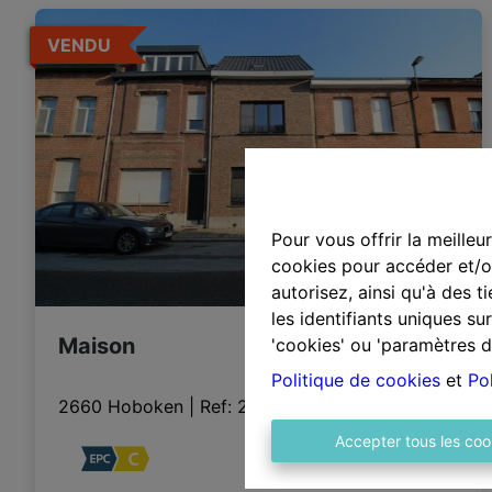
VENDU
Pour vous offrir la meilleu
cookies pour accéder et/ou
autorisez, ainsi qu'à des 
les identifiants uniques s
Maison
'cookies' ou 'paramètres d
Politique de cookies
et
Pol
2660 Hoboken
|
Ref
: 
2445
Accepter tous les coo