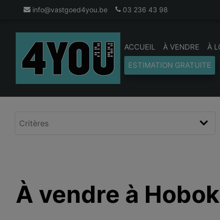
info@vastgoed4you.be
03 236 43 98
ACCUEIL
À VENDRE
À 
ESTIMATION GRATUITE
À vendre à Hobo