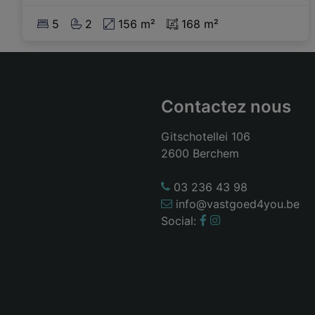
5
2
156 m²
168 m²
Contactez nous
Gitschotellei 106
2600 Berchem
03 236 43 98
info@vastgoed4you.be
Social: