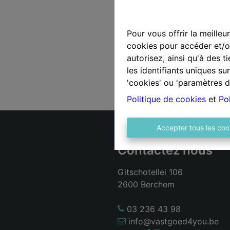
Pour vous offrir la meilleu
cookies pour accéder et/ou
autorisez, ainsi qu'à des 
les identifiants uniques s
'cookies' ou 'paramètres d
Politique de cookies
et
Pol
Accepter tous les coo
Contactez nous
Gitschotellei 106
2600 Berchem
03 236 43 98
info@vastgoed4you.be