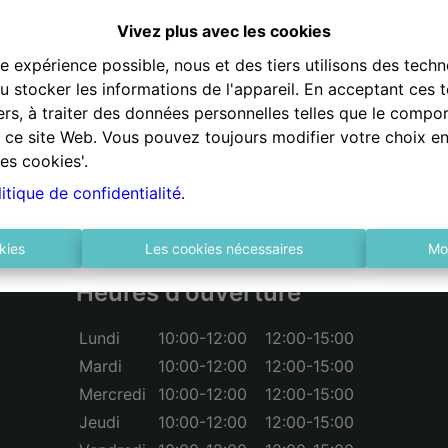
Retour à la page précédente
Retour à la page d'accuei
Vivez plus avec les cookies
re expérience possible, nous et des tiers utilisons des techn
 stocker les informations de l'appareil. En acceptant ces 
tiers, à traiter des données personnelles telles que le comp
ur ce site Web. Vous pouvez toujours modifier votre choix e
es cookies'.
itique de confidentialité
.
kies
Les cookies nécessaires
Mo
Heures d'ouverture
Lundi
10:00-12:00
12:00-15:00
Mardi
10:00-12:00
12:00-15:00
Mercredi
10:00-12:00
12:00-15:00
Jeudi
10:00-12:00
12:00-15:00