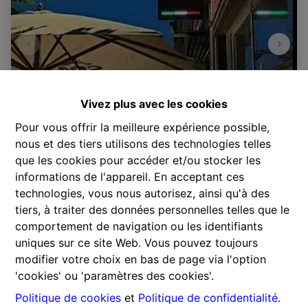
Vivez plus avec les cookies
Pour vous offrir la meilleure expérience possible,
nous et des tiers utilisons des technologies telles
que les cookies pour accéder et/ou stocker les
informations de l'appareil. En acceptant ces
technologies, vous nous autorisez, ainsi qu'à des
2600 Berchem
|
Ref
: 
2455
tiers, à traiter des données personnelles telles que le
€ 115.000
comportement de navigation ou les identifiants
uniques sur ce site Web. Vous pouvez toujours
modifier votre choix en bas de page via l'option
'cookies' ou 'paramètres des cookies'.
Politique de cookies
et
Politique de confidentialité
.