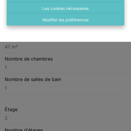
Kroonstraat 47 b201, 2140 Borgerhout
Les cookies nécessaires
Année de construction
Modifier les préférences
1913
Superficie habitable
47 m²
Nombre de chambres
1
Nombre de salles de bain
1
Étage
2
Nombre d'étages