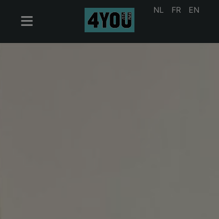
NL
FR
EN