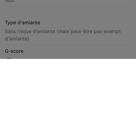
Non
Type d'amiante
Sans risque d'amiante (mais peut-être pas exempt
d'amiante)
G-score
Classe D
P-score
Classe D
Énergie