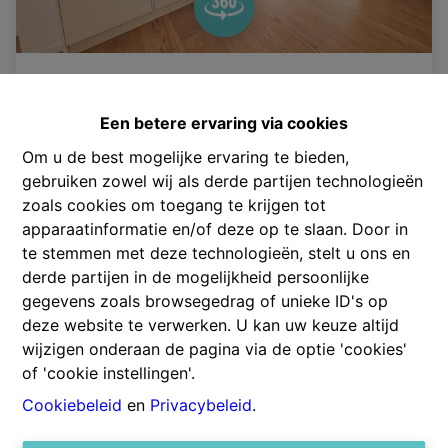
Instapklaar 1-slaapkamerappartement nabij
Zurenborg
Een betere ervaring via cookies
Kroonstraat 47 301, 2140 Borgerhout
|
Ref
: 
2483
Om u de best mogelijke ervaring te bieden,
gebruiken zowel wij als derde partijen technologieën
€ 225.000
zoals cookies om toegang te krijgen tot
apparaatinformatie en/of deze op te slaan. Door in
te stemmen met deze technologieën, stelt u ons en
1
1
47 m²
derde partijen in de mogelijkheid persoonlijke
gegevens zoals browsegedrag of unieke ID's op
deze website te verwerken. U kan uw keuze altijd
OPTIE
wijzigen onderaan de pagina via de optie 'cookies'
of 'cookie instellingen'.
Cookiebeleid
en
Privacybeleid
.