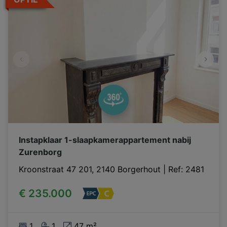
Instapklaar 1-slaapkamerappartement nabij
Zurenborg
Kroonstraat 47 201, 2140 Borgerhout
|
Ref
: 
2481
€ 235.000
1
1
47 m²