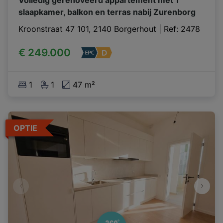
slaapkamer, balkon en terras nabij Zurenborg
Kroonstraat 47 101, 2140 Borgerhout
|
Ref
: 
2478
€ 249.000
1
1
47 m²
OPTIE