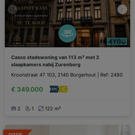
Casco stadswoning van 113 m² met 2
slaapkamers nabij Zurenborg
Kroonstraat 47 103, 2140 Borgerhout
|
Ref
: 
2480
€ 349.000
2
1
122 m²
OPTIE