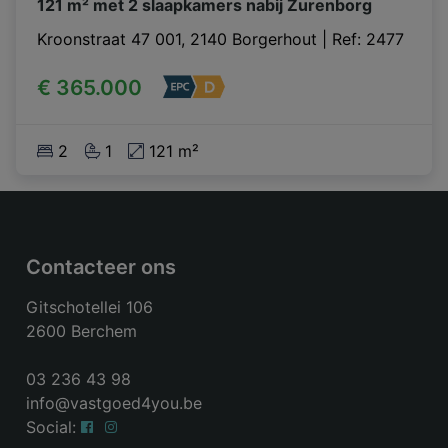
121 m² met 2 slaapkamers nabij Zurenborg
Kroonstraat 47 001, 2140 Borgerhout
|
Ref
: 
2477
€ 365.000
2
1
121 m²
Contacteer ons
Gitschotellei 106
2600 Berchem
03 236 43 98
info@vastgoed4you.be
Social: