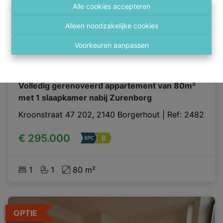
Alle cookies accepteren
Alleen noodzakelijke cookies
Voorkeuren aanpassen
Volledig gerenoveerd appartement van 80m²
met 1 slaapkamer nabij Zurenborg
Kroonstraat 47 202, 2140 Borgerhout
|
Ref
: 
2482
€ 295.000
1
1
80 m²
OPTIE