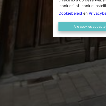
unieke ID's op deze websi
'cookies' of 'cookie instell
Cookiebeleid
en
Privacybe
Alle cookies accepte