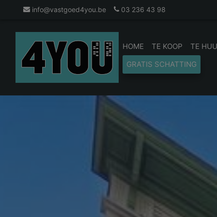
info@vastgoed4you.be
03 236 43 98
HOME
TE KOOP
TE HU
GRATIS SCHATTING