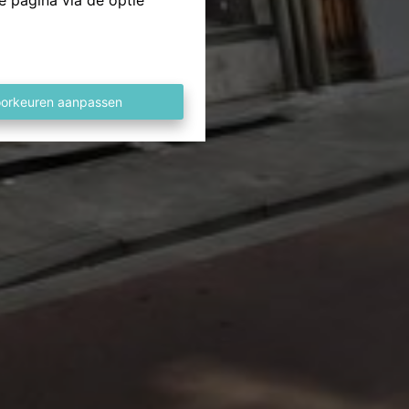
e pagina via de optie
orkeuren aanpassen