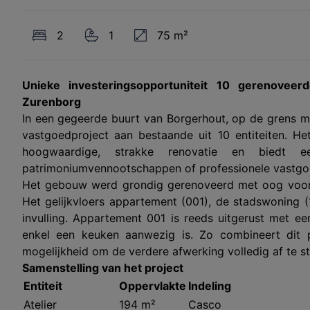
2
1
75 m²
Unieke investeringsopportuniteit 10 gerenoveer
Zurenborg
In een gegeerde buurt van Borgerhout, op de grens met
vastgoedproject aan bestaande uit 10 entiteiten. He
hoogwaardige, strakke renovatie en biedt een
patrimoniumvennootschappen of professionele vastgo
Het gebouw werd grondig gerenoveerd met oog voor
Het gelijkvloers appartement (001), de stadswoning (
invulling. Appartement 001 is reeds uitgerust met e
enkel een keuken aanwezig is. Zo combineert dit
mogelijkheid om de verdere afwerking volledig af te s
Samenstelling van het project
Entiteit
Oppervlakte
Indeling
Atelier
194 m²
Casco