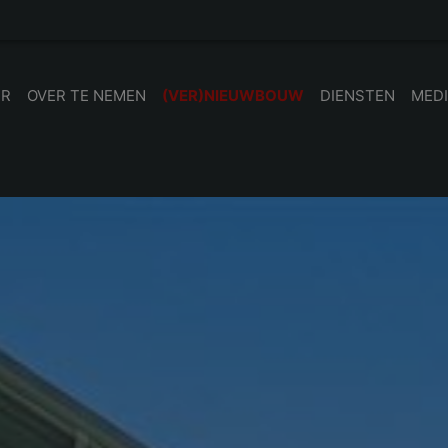
UR
OVER TE NEMEN
(VER)NIEUWBOUW
DIENSTEN
MED