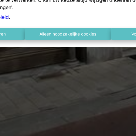
te te verwerken. U kan uw keuze altijd wijzigen onderaan d
ingen'.
leid
.
ren
Alleen noodzakelijke cookies
Vo