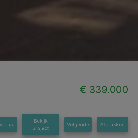
€ 339.000
Bekijk
Vorige
Volgende
Afdrukken
project