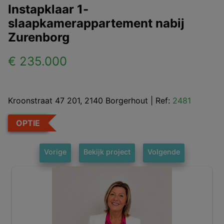
Instapklaar 1-
slaapkamerappartement nabij
Zurenborg
€ 235.000
Kroonstraat 47 201, 2140 Borgerhout
|
Ref:
2481
OPTIE
Vorige
Bekijk project
Volgende