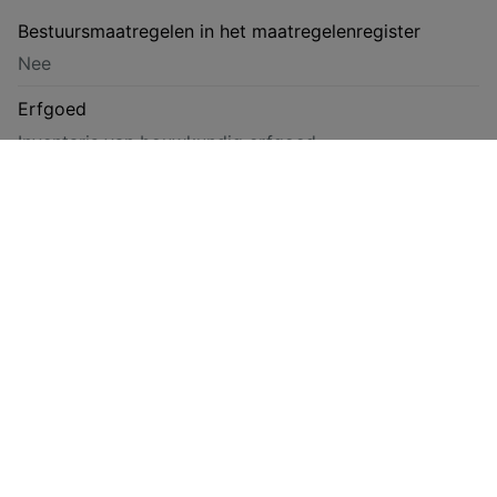
Bestuursmaatregelen in het maatregelenregister
Nee
Erfgoed
Inventaris van bouwkundig erfgoed
Risicozone voor overstromingen
Nee
Afgebakend overstromingsgebied
Nee
Afgebakende oeverzone
Nee
Asbesttype
Asbestveilig (maar mogelijk niet asbestvrij)