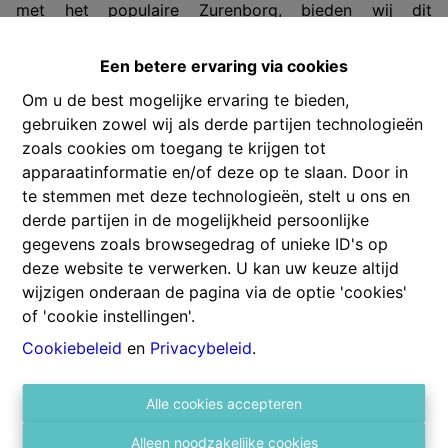
met het populaire Zurenborg, bieden wij dit
uitzonderlijke vastgoedproject aan bestaande uit 10
entiteiten. Het project combineert authentieke
Een betere ervaring via cookies
architectuur met een hoogwaardige, strakke renovatie
Om u de best mogelijke ervaring te bieden,
en biedt een uitstekende opportuniteit voor
gebruiken zowel wij als derde partijen technologieën
investeerders, patrimoniumvennootschappen of
zoals cookies om toegang te krijgen tot
professionele vastgoedspelers.
apparaatinformatie en/of deze op te slaan. Door in
Het gebouw werd grondig gerenoveerd met oog voor
te stemmen met deze technologieën, stelt u ons en
kwaliteit, duurzaamheid en hedendaags wooncomfort.
derde partijen in de mogelijkheid persoonlijke
Het gelijkvloers appartement (001), de stadswoning
gegevens zoals browsegedrag of unieke ID's op
(103) en het atelier bieden nog ruimte voor
deze website te verwerken. U kan uw keuze altijd
persoonlijke invulling. Appartement 001 is reeds
wijzigen onderaan de pagina via de optie 'cookies'
uitgerust met een keuken en badkamer, terwijl in de
of 'cookie instellingen'.
stadswoning (103) enkel een keuken aanwezig is. Zo
combineert dit project de voordelen van afgewerkte
Cookiebeleid
en
Privacybeleid
.
woning met de mogelijkheid om de verdere afwerking
volledig af te stemmen op uw eigen stijl en
Alle cookies accepteren
voorkeuren.
Samenstelling van het project
Alleen noodzakelijke cookies