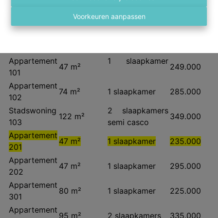
Entiteit
Oppervlakte
Indeling
Vraagprijs
Voorkeuren aanpassen
Atelier
194 m²
Casco
249.000
Appartement
2 slaapkamers
121 m²
365.000
001
semi casco
Appartement
1 slaapkamer
47 m²
249.000
101
Appartement
74 m²
1 slaapkamer
285.000
102
Stadswoning
2 slaapkamers
122 m²
349.000
103
semi casco
Appartement
47 m²
1 slaapkamer
235.000
201
Appartement
47 m²
1 slaapkamer
295.000
202
Appartement
80 m²
1 slaapkamer
225.000
301
Appartement
95 m²
2 slaapkamers
335.000