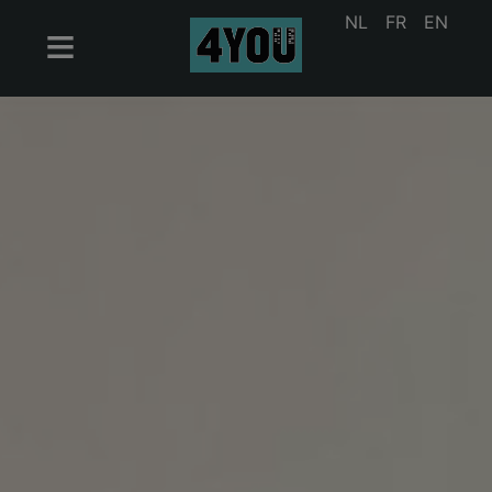
NL
FR
EN