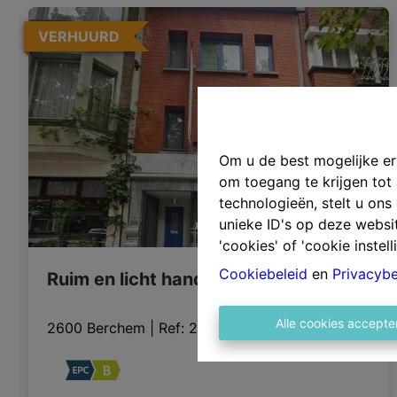
VERHUURD
Om u de best mogelijke erv
om toegang te krijgen tot
technologieën, stelt u on
unieke ID's op deze websi
'cookies' of 'cookie instell
Cookiebeleid
en
Privacybe
Ruim en licht handelspand!
Alle cookies accepte
2600 Berchem
|
Ref
: 
2365