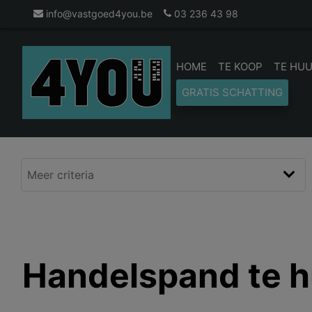
info@vastgoed4you.be
03 236 43 98
HOME
TE KOOP
TE HU
GRATIS SCHATTING
Handelspand te h