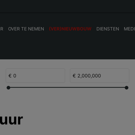
UR
OVER TE NEMEN
(VER)NIEUWBOUW
DIENSTEN
MED
uur