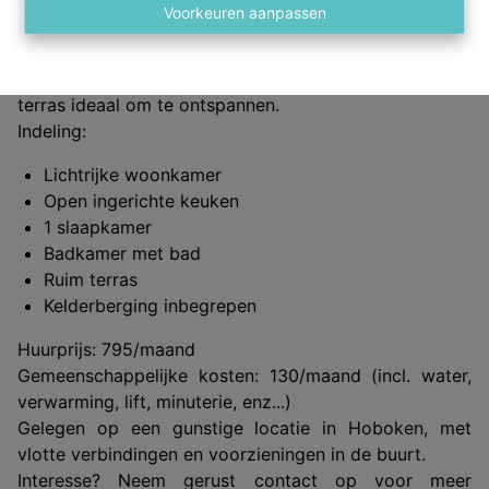
van veel natuurlijk licht.
Voorkeuren aanpassen
De open, volledig ingerichte keuken sluit mooi aan bij
de leefruimte en biedt alle comfort. Vanuit de
woonkamer heb je toegang tot een ruim en zonnig
terras ideaal om te ontspannen.
Indeling:
Lichtrijke woonkamer
Open ingerichte keuken
1 slaapkamer
Badkamer met bad
Ruim terras
Kelderberging inbegrepen
Huurprijs: 795/maand
Gemeenschappelijke kosten: 130/maand (incl. water,
verwarming, lift, minuterie, enz...)
Gelegen op een gunstige locatie in Hoboken, met
vlotte verbindingen en voorzieningen in de buurt.
Interesse? Neem gerust contact op voor meer