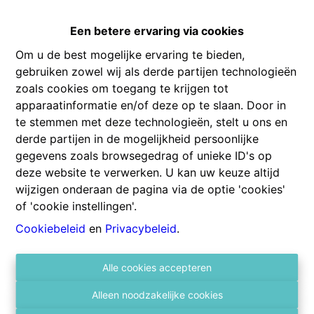
Een betere ervaring via cookies
Om u de best mogelijke ervaring te bieden,
gebruiken zowel wij als derde partijen technologieën
zoals cookies om toegang te krijgen tot
apparaatinformatie en/of deze op te slaan. Door in
Info aanvragen
te stemmen met deze technologieën, stelt u ons en
derde partijen in de mogelijkheid persoonlijke
gegevens zoals browsegedrag of unieke ID's op
deze website te verwerken. U kan uw keuze altijd
1
1
wijzigen onderaan de pagina via de optie 'cookies'
of 'cookie instellingen'.
Cookiebeleid
en
Privacybeleid
.
Hoboken: Weerstandlaan: Lichtrijk 1-slaapkamer
appartement in Berchem
Op de 11de verdieping bevindt zich dit aangename en
Alle cookies accepteren
goed onderhouden appartement met 1 slaapkamer.
Alleen noodzakelijke cookies
Dankzij de grote raampartijen geniet de woonkamer