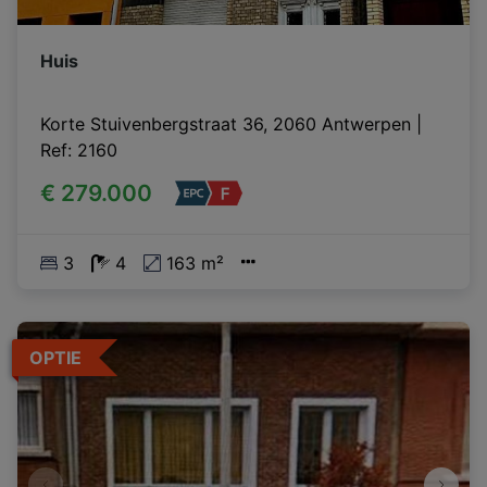
Huis
Korte Stuivenbergstraat 36, 2060 Antwerpen
|
Ref
: 
2160
€ 279.000
3
4
163 m²
OPTIE