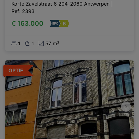
Korte Zavelstraat 6 204, 2060 Antwerpen
|
Ref
: 
2393
€ 163.000
1
1
57 m²
OPTIE