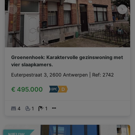
Groenenhoek: Karaktervolle gezinswoning met
vier slaapkamers.
Euterpestraat 3, 2600 Antwerpen
|
Ref
: 
2742
€ 495.000
4
1
1
NIEUW