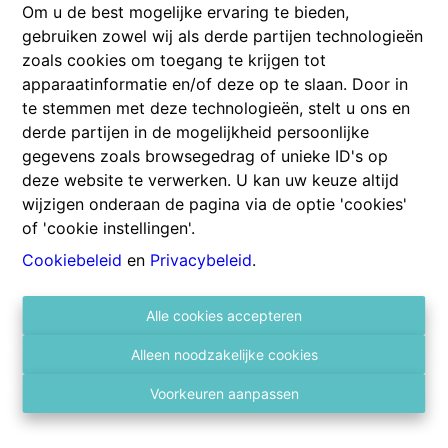
Om u de best mogelijke ervaring te bieden,
gebruiken zowel wij als derde partijen technologieën
zoals cookies om toegang te krijgen tot
apparaatinformatie en/of deze op te slaan. Door in
te stemmen met deze technologieën, stelt u ons en
derde partijen in de mogelijkheid persoonlijke
gegevens zoals browsegedrag of unieke ID's op
deze website te verwerken. U kan uw keuze altijd
wijzigen onderaan de pagina via de optie 'cookies'
of 'cookie instellingen'.
Zeer ruim appartement !!!
Cookiebeleid
en
Privacybeleid
.
2140 Antwerpen
|
Ref
: 
2190
Alle cookies accepteren
Alleen noodzakelijke cookies
Voorkeuren aanpassen
2
1
140 m²