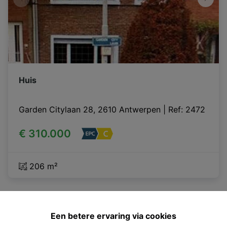
Huis
Garden Citylaan 28, 2610 Antwerpen
|
Ref
: 
2472
€ 310.000
206 m²
VERKOCHT
Een betere ervaring via cookies