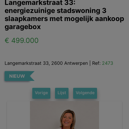
Langemarkstraat 33:
energiezuinige stadswoning 3
slaapkamers met mogelijk aankoop
garagebox
€ 499.000
Langemarkstraat 33, 2600 Antwerpen
|
Ref:
2473
NIEUW
Vorige
Lijst
Volgende