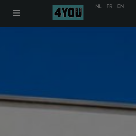
NL
FR
EN