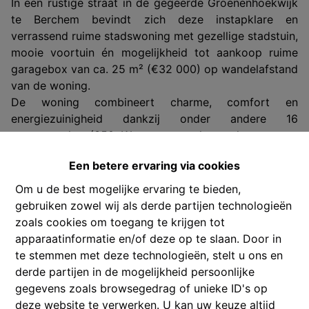
In een rustige straat in de gegeerde Groenenhoekwijk
te Berchem bevindt zich deze instapklare en
verrassend ruime stadswoning met gezellige stadstuin,
mooie voortuin én mogelijkheid tot aankoop ruime
garagebox van ca. 25 m² (€32 000) op wandelafstand
van de woning.
De woning combineert charme, comfort en
energiezuinigheid dankzij onder andere 16
zonnepanelen (350 Wp per paneel totaal vermogen
5.600 Wp), dubbele beglazing en airconditioning op
Een betere ervaring via cookies
het gelijkvloers en in de master bedroom. Bovendien
zorgt de stijlvolle LED-gevelverlichting met instelbare
Om u de best mogelijke ervaring te bieden,
kleuren voor een moderne en sfeervolle uitstraling.
gebruiken zowel wij als derde partijen technologieën
Met een uitstekende Mobiscore van 9,5/10 geniet u
zoals cookies om toegang te krijgen tot
hier van een topligging vlakbij winkels, scholen,
apparaatinformatie en/of deze op te slaan. Door in
openbaar vervoer, parken en belangrijke
te stemmen met deze technologieën, stelt u ons en
verbindingswegen.
derde partijen in de mogelijkheid persoonlijke
Indeling:
gegevens zoals browsegedrag of unieke ID's op
Gelijkvloers:
deze website te verwerken. U kan uw keuze altijd