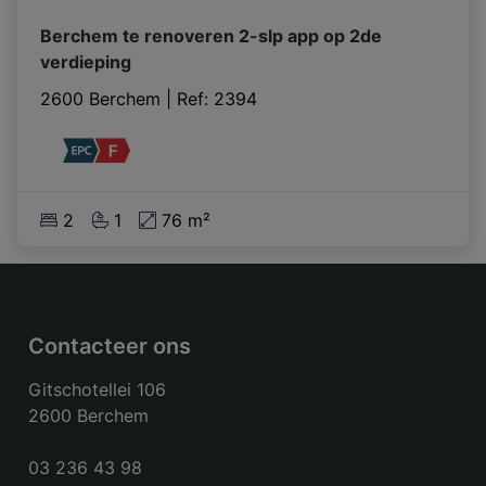
Berchem te renoveren 2-slp app op 2de
verdieping
2600 Berchem
|
Ref
: 
2394
2
1
76 m²
Contacteer ons
Gitschotellei 106
2600 Berchem
03 236 43 98