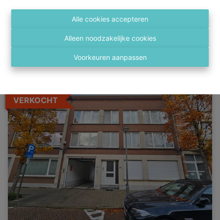
2600 Berchem
|
Ref
: 
2409
Alle cookies accepteren
Alleen noodzakelijke cookies
1
1
58 m²
Voorkeuren aanpassen
VERKOCHT