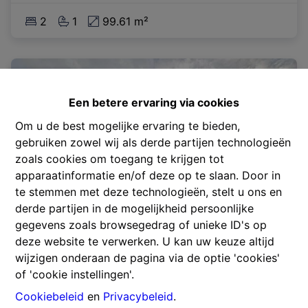
2
1
99.61 m²
VERKOCHT
Een betere ervaring via cookies
Om u de best mogelijke ervaring te bieden,
gebruiken zowel wij als derde partijen technologieën
zoals cookies om toegang te krijgen tot
apparaatinformatie en/of deze op te slaan. Door in
te stemmen met deze technologieën, stelt u ons en
derde partijen in de mogelijkheid persoonlijke
gegevens zoals browsegedrag of unieke ID's op
deze website te verwerken. U kan uw keuze altijd
wijzigen onderaan de pagina via de optie 'cookies'
Appartement met panoramisch zicht!
of 'cookie instellingen'.
Cookiebeleid
en
Privacybeleid
.