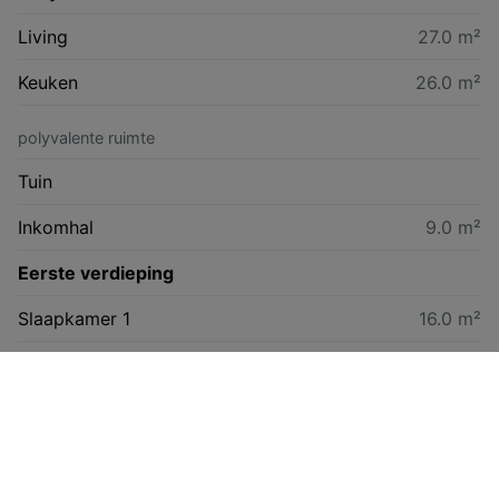
Living
27.0 m²
Keuken
26.0 m²
polyvalente ruimte
Tuin
Inkomhal
9.0 m²
Eerste verdieping
Slaapkamer 1
16.0 m²
Slaapkamer 2
18.0 m²
Badkamer 1
8.0 m²
Berging
wasruimte