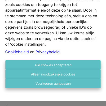
zoals cookies om toegang te krijgen tot
Indeling :
apparaatinformatie en/of deze op te slaan. Door in
Bij het betreden van de woning komt u terecht in een
te stemmen met deze technologieën, stelt u ons en
aangename inkomhal die toegang geeft tot de ruime
derde partijen in de mogelijkheid persoonlijke
leefruimte, waar licht en gezelligheid centraal staan.
gegevens zoals browsegedrag of unieke ID's op
Aansluitend bevindt zich de ruime, volledig uitgeruste
deze website te verwerken. U kan uw keuze altijd
keuken met 6 pits Smeg gasvuur en dubbele
wijzigen onderaan de pagina via de optie 'cookies'
Amerikaanse ijskast en diepvries, perfect voor wie
of 'cookie instellingen'.
graag kookt en samenkomt.
Tevens is er een polyvalente ruimte met gastentoilet.
Cookiebeleid
en
Privacybeleid
.
Achteraan geniet u van een onderhoudsvriendelijke
tuin, een fijne plek om te ontspannen of gezellig te
Alle cookies accepteren
barbecueën met familie en vrienden.
Op de eerste verdieping zijn er 2 slaapkamers, elk met
Alleen noodzakelijke cookies
voldoende lichtinval en ruimte, een ruime dressing en
Voorkeuren aanpassen
een badkamer met ligbad en douche, nog een toilet en
alle nodige comfort.
Op de tweede verdieping zijn er nog 2 slaapkamers.